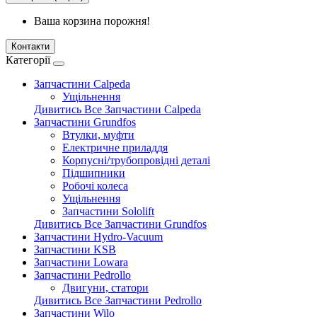
Ваша корзина порожня!
Контакти
Категорії
Запчастини Calpeda
Ущільнення
Дивитись Все Запчастини Calpeda
Запчастини Grundfos
Втулки, муфти
Електричне приладдя
Корпусні/трубопровідні деталі
Підшипники
Робочі колеса
Ущільнення
Запчастини Sololift
Дивитись Все Запчастини Grundfos
Запчастини Hydro-Vacuum
Запчастини KSB
Запчастини Lowara
Запчастини Pedrollo
Двигуни, статори
Дивитись Все Запчастини Pedrollo
Запчастини Wilo