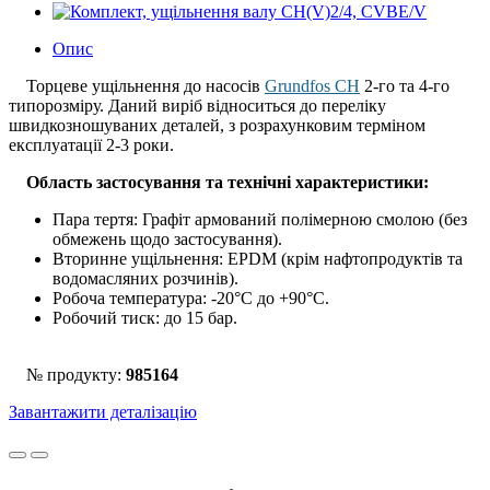
Опис
Торцеве ущільнення до насосів
Grundfos CH
2-го та 4-го
типорозміру. Даний виріб відноситься до переліку
швидкозношуваних деталей, з розрахунковим терміном
експлуатації 2-3 роки.
Область застосування та технічні характеристики:
Пара тертя: Графіт армований полімерною смолою (без
обмежень щодо застосування).
Вторинне ущільнення: EPDM (крім нафтопродуктів та
водомасляних розчинів).
Робоча температура: -20°С до +90°С.
Робочий тиск: до 15 бар.
№ продукту:
985164
Завантажити деталізацію