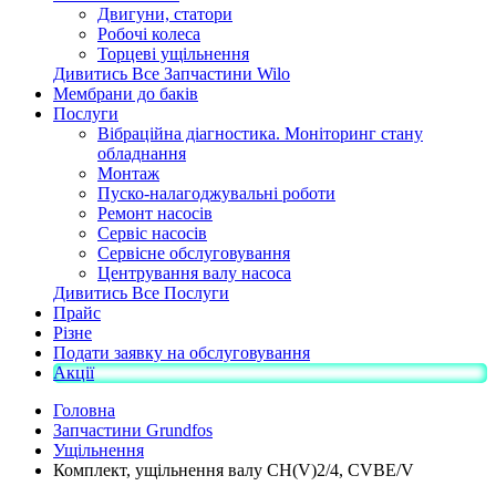
Двигуни, статори
Робочі колеса
Торцеві ущільнення
Дивитись Все Запчастини Wilo
Мембрани до баків
Послуги
Вібраційна діагностика. Моніторинг стану
обладнання
Монтаж
Пуско-налагоджувальні роботи
Ремонт насосів
Сервіс насосів
Сервісне обслуговування
Центрування валу насоса
Дивитись Все Послуги
Прайс
Різне
Подати заявку на обслуговування
Акції
Головна
Запчастини Grundfos
Ущільнення
Комплект, ущільнення валу CH(V)2/4, CVBE/V