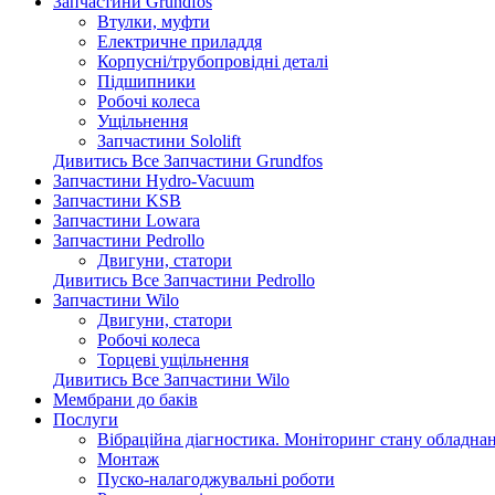
Запчастини Grundfos
Втулки, муфти
Електричне приладдя
Корпусні/трубопровідні деталі
Підшипники
Робочі колеса
Ущільнення
Запчастини Sololift
Дивитись Все Запчастини Grundfos
Запчастини Hydro-Vacuum
Запчастини KSB
Запчастини Lowara
Запчастини Pedrollo
Двигуни, статори
Дивитись Все Запчастини Pedrollo
Запчастини Wilo
Двигуни, статори
Робочі колеса
Торцеві ущільнення
Дивитись Все Запчастини Wilo
Мембрани до баків
Послуги
Вібраційна діагностика. Моніторинг стану обладна
Монтаж
Пуско-налагоджувальні роботи