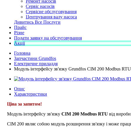
Ремонт насосів
Сервіс насосів
Сервісне обслуговування
Центрування валу насоса
Дивитись Все Послуги
Прайс
Різне
Подати заявку на обслуговування
Акції
Головна
Запчастини Grundfos
Електричне приладдя
Модуль інтерфейсу зв'язку Grundfos CIM 200 Modbus RTU
Опис
Характеристики
Ціна за запитом!
Модуль інтерфейсу зв'язку
CIM 200
Modbus RTU
від вироб
CIM 200 являє собою модуль розширення зв'язку і може працю