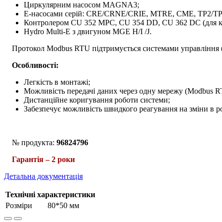
Циркулярним насосом MAGNA3;
E-насосами серій: CRE/CRNE/CRIE, MTRE, CME, TP2/ТP
Контролером CU 352 MPC, CU 354 DD, CU 362 DC (для кан
Hydro Multi-E з двигуном MGE H/I /J.
Протокол Modbus RTU підтримується системами управління 
Особливості:
Легкість в монтажі;
Можливість передачі даних через одну мережу (Modbus R
Дистанційне коригування роботи системи;
Забезпечує можливість швидкого реагування на зміни в ро
№ продукта:
96824796
Гарантія – 2 роки
Детальна документація
Технічні характеристики
Розміри
80*50 мм