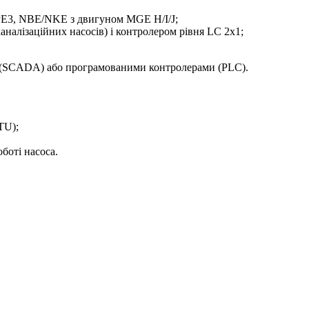
E3, NBE/NKE з двигуном MGE H/I/J;
алізаційних насосів) і контролером рівня LC 2x1;
(SCADA) або програмованими контролерами (PLC).
TU);
боті насоса.