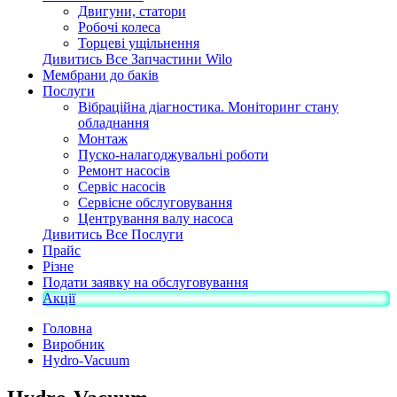
Двигуни, статори
Робочі колеса
Торцеві ущільнення
Дивитись Все Запчастини Wilo
Мембрани до баків
Послуги
Вібраційна діагностика. Моніторинг стану
обладнання
Монтаж
Пуско-налагоджувальні роботи
Ремонт насосів
Сервіс насосів
Сервісне обслуговування
Центрування валу насоса
Дивитись Все Послуги
Прайс
Різне
Подати заявку на обслуговування
Акції
Головна
Виробник
Hydro-Vacuum