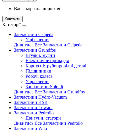
Ваша корзина порожня!
Контакти
Категорії
Запчастини Calpeda
Ущільнення
Дивитись Все Запчастини Calpeda
Запчастини Grundfos
Втулки, муфти
Електричне приладдя
Корпусні/трубопровідні деталі
Підшипники
Робочі колеса
Ущільнення
Запчастини Sololift
Дивитись Все Запчастини Grundfos
Запчастини Hydro-Vacuum
Запчастини KSB
Запчастини Lowara
Запчастини Pedrollo
Двигуни, статори
Дивитись Все Запчастини Pedrollo
Запчастини Wilo