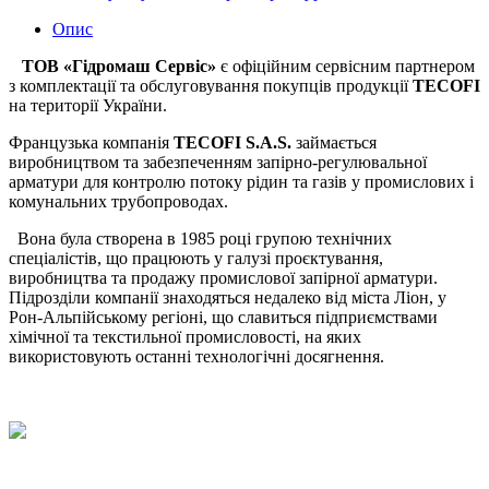
Опис
ТОВ «Гідромаш Сервіс»
є офіційним сервісним партнером
з комплектації та обслуговування покупців продукції
ТЕСOFI
на території України.
Французька компанія
ТЕСOFI S.A.S.
займається
виробництвом та забезпеченням запірно-регулювальної
арматури для контролю потоку рідин та газів у промислових і
комунальних трубопроводах.
Вона була створена в 1985 році групою технічних
спеціалістів, що працюють у галузі проєктування,
виробництва та продажу промислової запірної арматури.
Підрозділи компанії знаходяться недалеко від міста Ліон, у
Рон-Альпійському регіоні, що славиться підприємствами
хімічної та текстильної промисловості, на яких
використовують останні технологічні досягнення.