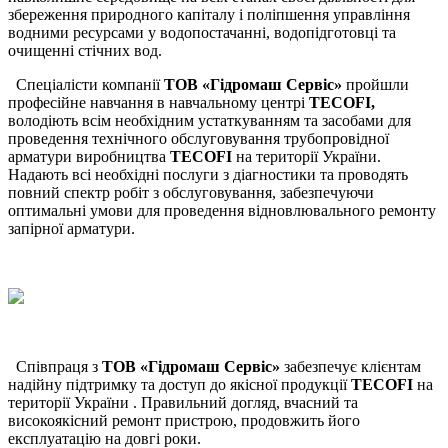
збереження природного капіталу і поліпшення управління
водними ресурсами у водопостачанні, водопідготовці та
очищенні стічних вод.
Спеціалісти компанії
ТОВ «Гідромаш Сервіс»
пройшли
професійне навчання в навчальному центрі
TECOFI,
володіють всім необхідним устаткуванням та засобами для
проведення технічного обслуговування трубопровідної
арматури виробництва
TECOFI
на території України.
Надають всі необхідні послуги з діагностики та проводять
повний спектр робіт з обслуговування, забезпечуючи
оптимальні умови для проведення відновлювального ремонту
запірної арматури.
Співпраця з
ТОВ «Гідромаш Сервіс»
забезпечує клієнтам
надійну підтримку та доступ до якісної продукції
ТЕСOFI
на
території України . Правильний догляд, вчасний та
високоякісний ремонт пристрою, продовжить його
експлуатацію на довгі роки.