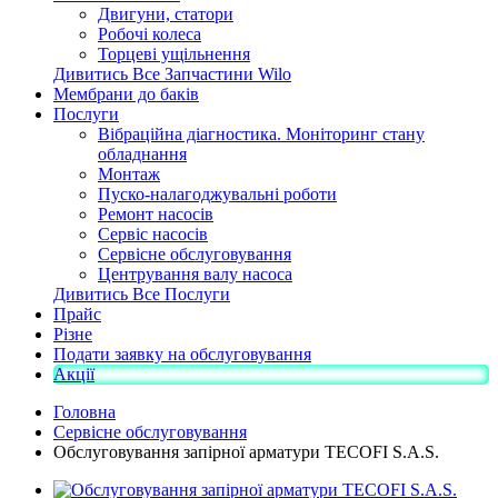
Двигуни, статори
Робочі колеса
Торцеві ущільнення
Дивитись Все Запчастини Wilo
Мембрани до баків
Послуги
Вібраційна діагностика. Моніторинг стану
обладнання
Монтаж
Пуско-налагоджувальні роботи
Ремонт насосів
Сервіс насосів
Сервісне обслуговування
Центрування валу насоса
Дивитись Все Послуги
Прайс
Різне
Подати заявку на обслуговування
Акції
Головна
Сервісне обслуговування
Обслуговування запірної арматури ТЕСOFI S.A.S.