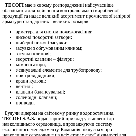
ТЕСOFI
має в своєму розпорядженні найсучасніше
обладнання для здійснення контролю якості виробленої
продукції та надає великий асортимент промислової запірної
арматури стандартних і великих розмірів:
арматура для систем пожежогасіння;
дискові поворотні затвори;
шиберні ножові засувки;
засувки з обгумованим клином;
засувки клинові;
зворотні клапани – фільтри;
компенсатори;
з'єднувальні елементи для трубопроводу;
повітровідвідники;
крани кульові;
вентилі;
клапани балансувальні;
соленоїдні клапани;
приводи.
Будучи лідером на світовому ринку водопостачання,
ТЕСOFI S.A.S.
подає гарний приклад у ставленні до
навколишнього середовища, впроваджуючи систему
екологічного менеджменту. Компанія піклується про
навколишнє середовище на всіх етапах своєї діяльності для