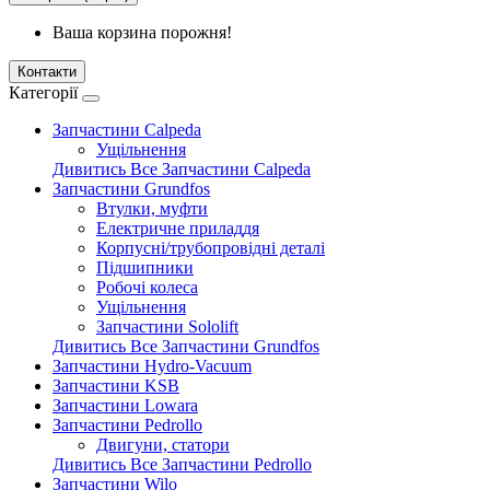
Ваша корзина порожня!
Контакти
Категорії
Запчастини Calpeda
Ущільнення
Дивитись Все Запчастини Calpeda
Запчастини Grundfos
Втулки, муфти
Електричне приладдя
Корпусні/трубопровідні деталі
Підшипники
Робочі колеса
Ущільнення
Запчастини Sololift
Дивитись Все Запчастини Grundfos
Запчастини Hydro-Vacuum
Запчастини KSB
Запчастини Lowara
Запчастини Pedrollo
Двигуни, статори
Дивитись Все Запчастини Pedrollo
Запчастини Wilo