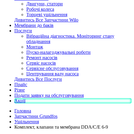
Двигуни, статори
Робочі колеса
Торцеві ущільнення
Дивитись Все Запчастини Wilo
Мембрани до баків
Послуги
Вібраційна діагностика. Моніторинг стану
обладнання
Монтаж
Пуско-налагоджувальні роботи
Ремонт насосів
Сервіс насосів
Сервісне обслуговування
Центрування валу насоса
Дивитись Все Послуги
Прайс
Різне
Подати заявку на обслуговування
Акції
Головна
Запчастини Grundfos
Ущільнення
Комплект, клапани та мембрана DDA/C/E 6-9