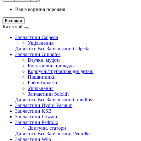
Ваша корзина порожня!
Контакти
Категорії
Запчастини Calpeda
Ущільнення
Дивитись Все Запчастини Calpeda
Запчастини Grundfos
Втулки, муфти
Електричне приладдя
Корпусні/трубопровідні деталі
Підшипники
Робочі колеса
Ущільнення
Запчастини Sololift
Дивитись Все Запчастини Grundfos
Запчастини Hydro-Vacuum
Запчастини KSB
Запчастини Lowara
Запчастини Pedrollo
Двигуни, статори
Дивитись Все Запчастини Pedrollo
Запчастини Wilo