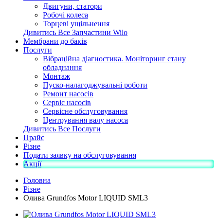
Двигуни, статори
Робочі колеса
Торцеві ущільнення
Дивитись Все Запчастини Wilo
Мембрани до баків
Послуги
Вібраційна діагностика. Моніторинг стану
обладнання
Монтаж
Пуско-налагоджувальні роботи
Ремонт насосів
Сервіс насосів
Сервісне обслуговування
Центрування валу насоса
Дивитись Все Послуги
Прайс
Різне
Подати заявку на обслуговування
Акції
Головна
Різне
Олива Grundfos Motor LIQUID SML3