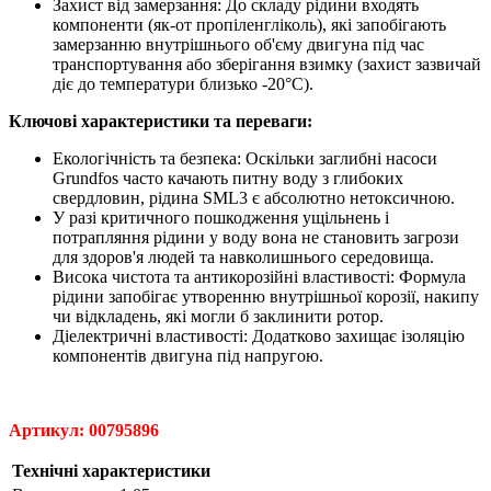
Захист від замерзання: До складу рідини входять
компоненти (як-от пропіленгліколь), які запобігають
замерзанню внутрішнього об'єму двигуна під час
транспортування або зберігання взимку (захист зазвичай
діє до температури близько -20°C).
Ключові характеристики та переваги:
Екологічність та безпека: Оскільки заглибні насоси
Grundfos часто качають питну воду з глибоких
свердловин, рідина SML3 є абсолютно нетоксичною.
У разі критичного пошкодження ущільнень і
потрапляння рідини у воду вона не становить загрози
для здоров'я людей та навколишнього середовища.
Висока чистота та антикорозійні властивості: Формула
рідини запобігає утворенню внутрішньої корозії, накипу
чи відкладень, які могли б заклинити ротор.
Діелектричні властивості: Додатково захищає ізоляцію
компонентів двигуна під напругою.
Артикул: 00795896
Технічні характеристики