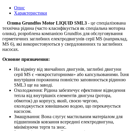
Опис
Характеристики
Олива Grundfos Motor LIQUID SML3
- це спеціалізована
технічна рідина (часто класифікується як спеціальна моторна
олива), розроблена компанією Grundfos для обслуговування
герметичних заглибних електродвигунів серії MS (наприклад,
MS 6), які використовуються у свердловинних та заглибних
насосах.
Основне призначення:
На відміну від звичайних двигунів, заглибні двигуни
серії MS є «мокростаторними» або капсульованими. Їхня
внутрішня порожнина повністю заповнюється рідиною
SML3 ще на заводі.
Охолодження: Рідина забезпечує ефективне відведення
тепла від внутрішніх елементів двигуна (ротора,
обмоток) до корпусу, який, своєю чергою,
охолоджується зовнішньою водою, що перекачується
насосом.
Змащування: Вона слугує мастильним матеріалом для
підшипників ковзання всередині електродвигуна,
мінімізуючи тертя та знос.