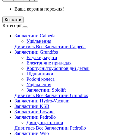
Ваша корзина порожня!
Контакти
Категорії
Запчастини Calpeda
Ущільнення
Дивитись Все Запчастини Calpeda
Запчастини Grundfos
Втулки, муфти
Електричне приладдя
Корпусні/трубопровідні деталі
Підшипники
Робочі колеса
Ущільнення
Запчастини Sololift
Дивитись Все Запчастини Grundfos
Запчастини Hydro-Vacuum
Запчастини KSB
Запчастини Lowara
Запчастини Pedrollo
Двигуни, статори
Дивитись Все Запчастини Pedrollo
Запчастини Wilo