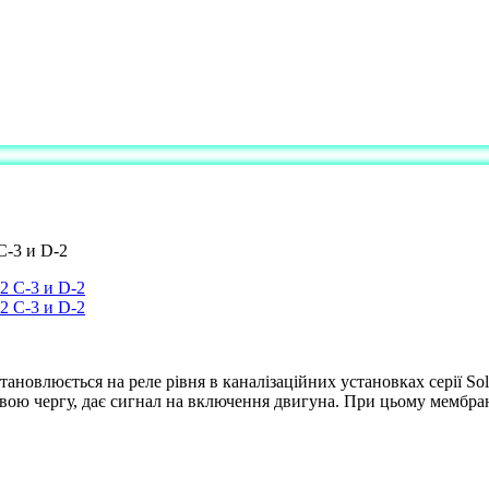
C-3 и D-2
тановлюється на реле рівня в каналізаційних установках серії Sol
свою чергу, дає сигнал на включення двигуна. При цьому мембран