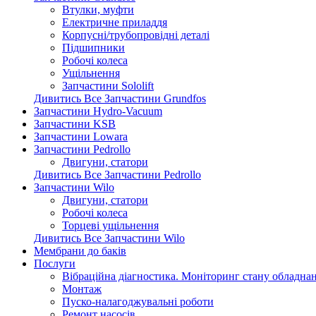
Втулки, муфти
Електричне приладдя
Корпусні/трубопровідні деталі
Підшипники
Робочі колеса
Ущільнення
Запчастини Sololift
Дивитись Все Запчастини Grundfos
Запчастини Hydro-Vacuum
Запчастини KSB
Запчастини Lowara
Запчастини Pedrollo
Двигуни, статори
Дивитись Все Запчастини Pedrollo
Запчастини Wilo
Двигуни, статори
Робочі колеса
Торцеві ущільнення
Дивитись Все Запчастини Wilo
Мембрани до баків
Послуги
Вібраційна діагностика. Моніторинг стану обладна
Монтаж
Пуско-налагоджувальні роботи
Ремонт насосів