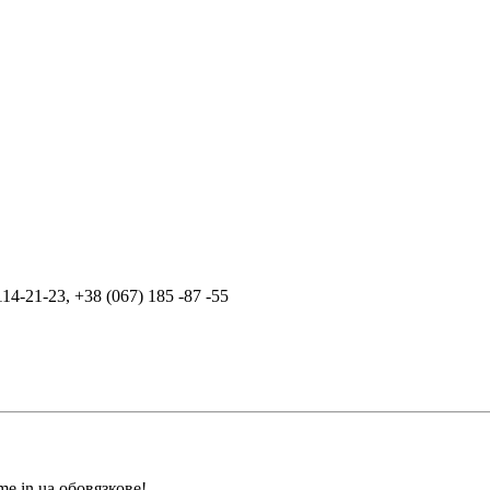
114-21-23
,
+38 (067) 185 -87 -55
me.in.ua обовязкове!