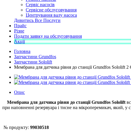
Сервіс насосів
Сервісне обслуговування
Центрування валу насоса
Дивитись Все Послуги
Прайс
Різне
Подати заявку на обслуговування
Акції
Головна
Запчастини Grundfos
Запчастини Sololift
Мембрана для датчика рівня до станції Grundfos Sololift 2 
Опис
Мембрана для датчика рівня до станції Grundfos Sololift
вс
при наповненні резервуара і тисне на мікроперемикач, який, у 
№ продукту:
99030518