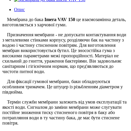
Опис
Мембрана до бака
Imera VAV 150
це взаємозамінна деталь,
виготовляється з харчової гуми.
Призначення мембрани - не допускати контактування води
з металевими стінками корпусу, розділяючи бак на частину з
водою і частину стисненим повітрям. Для виготовлення
мембран використовується бутил. Це зносостійка гума з
високими параметрами межі пропорційності. Матеріал не
схильний до гниття, ураження бактеріями. Він задовольняє
санітарним і гігієнічним нормам, що пред'являються до
чистоти питної води.
Для фіксації гумової мембрани, баки обладнуються
особливим тримачем. Це штуцер із різьбленням діаметром у
півдюйма.
Термін служби мембрани залежить від умов експлуатації та
якості води. Сигналом до заміни мембрани може слугувати
постійне зниження тиску стисненого повітря в баку або
потрапляння води в ту частину бака, де має бути стиснене
повітря.