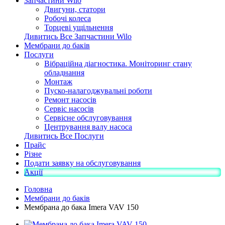
Запчастини Wilo
Двигуни, статори
Робочі колеса
Торцеві ущільнення
Дивитись Все Запчастини Wilo
Мембрани до баків
Послуги
Вібраційна діагностика. Моніторинг стану
обладнання
Монтаж
Пуско-налагоджувальні роботи
Ремонт насосів
Сервіс насосів
Сервісне обслуговування
Центрування валу насоса
Дивитись Все Послуги
Прайс
Різне
Подати заявку на обслуговування
Акції
Головна
Мембрани до баків
Мембрана до бака Imera VAV 150