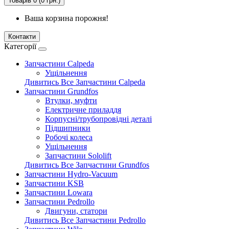
Товарів 0 (0 грн.)
Ваша корзина порожня!
Контакти
Категорії
Запчастини Calpeda
Ущільнення
Дивитись Все Запчастини Calpeda
Запчастини Grundfos
Втулки, муфти
Електричне приладдя
Корпусні/трубопровідні деталі
Підшипники
Робочі колеса
Ущільнення
Запчастини Sololift
Дивитись Все Запчастини Grundfos
Запчастини Hydro-Vacuum
Запчастини KSB
Запчастини Lowara
Запчастини Pedrollo
Двигуни, статори
Дивитись Все Запчастини Pedrollo