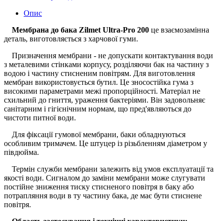
Опис
Мембрана до бака Zilmet Ultra-Pro 200
це взаємозамінна
деталь, виготовляється з харчової гуми.
Призначення мембрани - не допускати контактування води
з металевими стінками корпусу, розділяючи бак на частину з
водою і частину стисненим повітрям. Для виготовлення
мембран використовується бутил. Це зносостійка гума з
високими параметрами межі пропорційності. Матеріал не
схильний до гниття, ураження бактеріями. Він задовольняє
санітарним і гігієнічним нормам, що пред'являються до
чистоти питної води.
Для фіксації гумової мембрани, баки обладнуються
особливим тримачем. Це штуцер із різьбленням діаметром у
півдюйма.
Термін служби мембрани залежить від умов експлуатації та
якості води. Сигналом до заміни мембрани може слугувати
постійне зниження тиску стисненого повітря в баку або
потрапляння води в ту частину бака, де має бути стиснене
повітря.