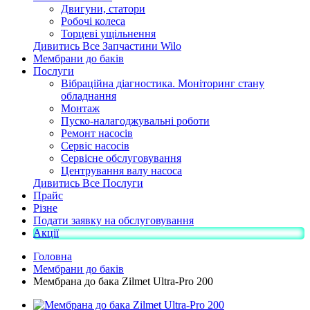
Двигуни, статори
Робочі колеса
Торцеві ущільнення
Дивитись Все Запчастини Wilo
Мембрани до баків
Послуги
Вібраційна діагностика. Моніторинг стану
обладнання
Монтаж
Пуско-налагоджувальні роботи
Ремонт насосів
Сервіс насосів
Сервісне обслуговування
Центрування валу насоса
Дивитись Все Послуги
Прайс
Різне
Подати заявку на обслуговування
Акції
Головна
Мембрани до баків
Мембрана до бака Zilmet Ultra-Pro 200