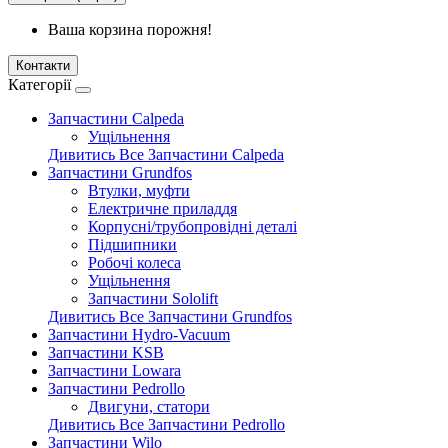
Ваша корзина порожня!
Контакти
Категорії
Запчастини Calpeda
Ущільнення
Дивитись Все Запчастини Calpeda
Запчастини Grundfos
Втулки, муфти
Електричне приладдя
Корпусні/трубопровідні деталі
Підшипники
Робочі колеса
Ущільнення
Запчастини Sololift
Дивитись Все Запчастини Grundfos
Запчастини Hydro-Vacuum
Запчастини KSB
Запчастини Lowara
Запчастини Pedrollo
Двигуни, статори
Дивитись Все Запчастини Pedrollo
Запчастини Wilo