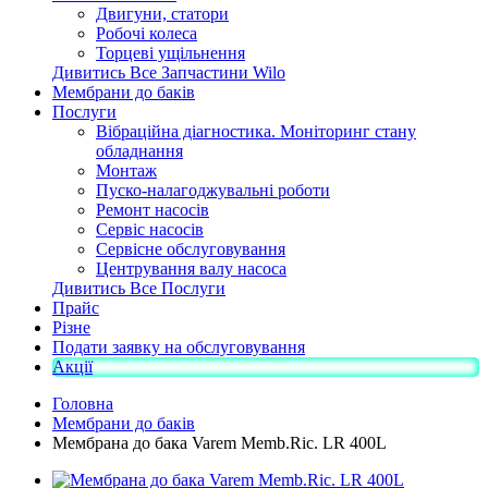
Двигуни, статори
Робочі колеса
Торцеві ущільнення
Дивитись Все Запчастини Wilo
Мембрани до баків
Послуги
Вібраційна діагностика. Моніторинг стану
обладнання
Монтаж
Пуско-налагоджувальні роботи
Ремонт насосів
Сервіс насосів
Сервісне обслуговування
Центрування валу насоса
Дивитись Все Послуги
Прайс
Різне
Подати заявку на обслуговування
Акції
Головна
Мембрани до баків
Мембрана до бака Varem Memb.Ric. LR 400L