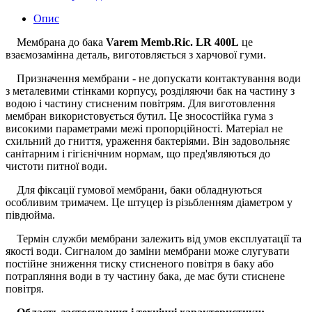
Опис
Мембрана до бака
Varem Memb.Ric. LR 400L
це
взаємозамінна деталь, виготовляється з харчової гуми.
Призначення мембрани - не допускати контактування води
з металевими стінками корпусу, розділяючи бак на частину з
водою і частину стисненим повітрям. Для виготовлення
мембран використовується бутил. Це зносостійка гума з
високими параметрами межі пропорційності. Матеріал не
схильний до гниття, ураження бактеріями. Він задовольняє
санітарним і гігієнічним нормам, що пред'являються до
чистоти питної води.
Для фіксації гумової мембрани, баки обладнуються
особливим тримачем. Це штуцер із різьбленням діаметром у
півдюйма.
Термін служби мембрани залежить від умов експлуатації та
якості води. Сигналом до заміни мембрани може слугувати
постійне зниження тиску стисненого повітря в баку або
потрапляння води в ту частину бака, де має бути стиснене
повітря.