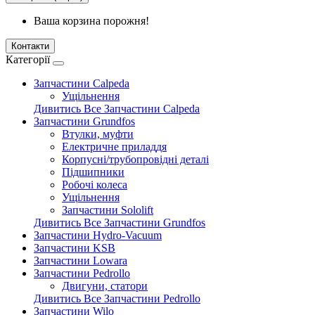
Ваша корзина порожня!
Контакти
Категорії
Запчастини Calpeda
Ущільнення
Дивитись Все Запчастини Calpeda
Запчастини Grundfos
Втулки, муфти
Електричне приладдя
Корпусні/трубопровідні деталі
Підшипники
Робочі колеса
Ущільнення
Запчастини Sololift
Дивитись Все Запчастини Grundfos
Запчастини Hydro-Vacuum
Запчастини KSB
Запчастини Lowara
Запчастини Pedrollo
Двигуни, статори
Дивитись Все Запчастини Pedrollo
Запчастини Wilo