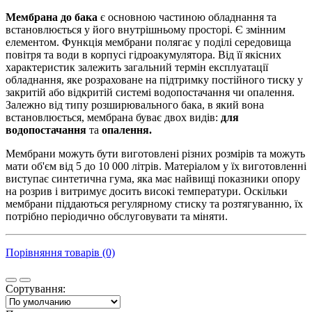
Мембрана до бака
є основною частиною обладнання та
встановлюється у його внутрішньому просторі. Є змінним
елементом. Функція мембрани полягає у поділі середовища
повітря та води в корпусі гідроакумулятора. Від її якісних
характеристик залежить загальний термін експлуатації
обладнання, яке розраховане на підтримку постійного тиску у
закритій або відкритій системі водопостачання чи опалення.
Залежно від типу розширювального бака, в який вона
встановлюється, мембрана буває двох видів:
для
водопостачання
та
опалення.
Мембрани можуть бути виготовлені різних розмірів та можуть
мати об'єм від 5 до 10 000 літрів. Матеріалом у їх виготовленні
виступає синтетична гума, яка має найвищі показники опору
на розрив і витримує досить високі температури. Оскільки
мембрани піддаються регулярному стиску та розтягуванню, їх
потрібно періодично обслуговувати та міняти.
Порівняння товарів (0)
Сортування: