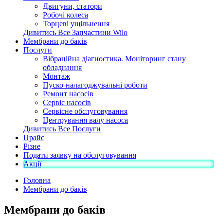
Двигуни, статори
Робочі колеса
Торцеві ущільнення
Дивитись Все Запчастини Wilo
Мембрани до баків
Послуги
Вібраційна діагностика. Моніторинг стану
обладнання
Монтаж
Пуско-налагоджувальні роботи
Ремонт насосів
Сервіс насосів
Сервісне обслуговування
Центрування валу насоса
Дивитись Все Послуги
Прайс
Різне
Подати заявку на обслуговування
Акції
Головна
Мембрани до баків
Мембрани до баків