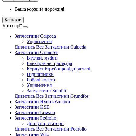
Ваша корзина порожня!
Контакти
Категорії
Запчастини Calpeda
Ущільнення
Дивитись Все Запчастини Calpeda
Запчастини Grundfos
Втулки, муфти
Електричне приладдя
Корпусні/трубопровідні деталі
Підшипники
Робочі колеса
Ущільнення
Запчастини Sololift
Дивитись Все Запчастини Grundfos
Запчастини Hydro-Vacuum
Запчастини KSB
Запчастини Lowara
Запчастини Pedrollo
Двигуни, статори
Дивитись Все Запчастини Pedrollo
Запчастини Wilo