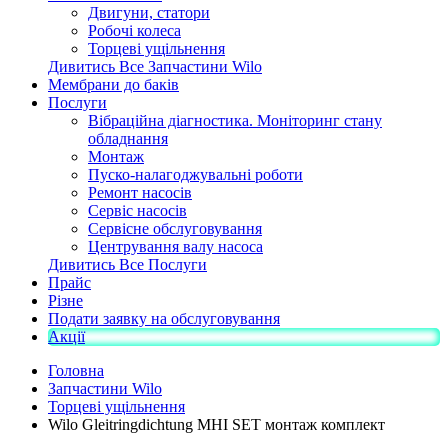
Двигуни, статори
Робочі колеса
Торцеві ущільнення
Дивитись Все Запчастини Wilo
Мембрани до баків
Послуги
Вібраційна діагностика. Моніторинг стану
обладнання
Монтаж
Пуско-налагоджувальні роботи
Ремонт насосів
Сервіс насосів
Сервісне обслуговування
Центрування валу насоса
Дивитись Все Послуги
Прайс
Різне
Подати заявку на обслуговування
Акції
Головна
Запчастини Wilo
Торцеві ущільнення
Wilo Gleitringdichtung MHI SET монтаж комплект