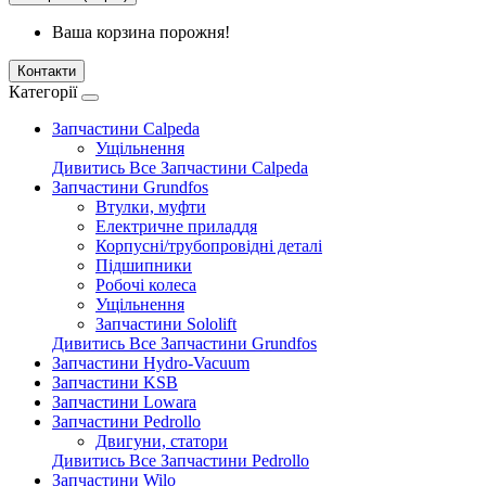
Ваша корзина порожня!
Контакти
Категорії
Запчастини Calpeda
Ущільнення
Дивитись Все Запчастини Calpeda
Запчастини Grundfos
Втулки, муфти
Електричне приладдя
Корпусні/трубопровідні деталі
Підшипники
Робочі колеса
Ущільнення
Запчастини Sololift
Дивитись Все Запчастини Grundfos
Запчастини Hydro-Vacuum
Запчастини KSB
Запчастини Lowara
Запчастини Pedrollo
Двигуни, статори
Дивитись Все Запчастини Pedrollo
Запчастини Wilo