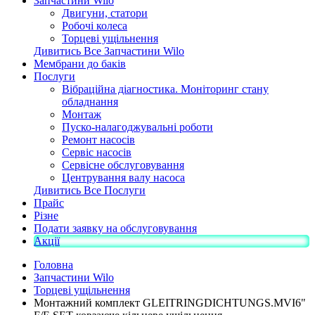
Запчастини Wilo
Двигуни, статори
Робочі колеса
Торцеві ущільнення
Дивитись Все Запчастини Wilo
Мембрани до баків
Послуги
Вібраційна діагностика. Моніторинг стану
обладнання
Монтаж
Пуско-налагоджувальні роботи
Ремонт насосів
Сервіс насосів
Сервісне обслуговування
Центрування валу насоса
Дивитись Все Послуги
Прайс
Різне
Подати заявку на обслуговування
Акції
Головна
Запчастини Wilo
Торцеві ущільнення
Монтажний комплект GLEITRINGDICHTUNGS.MVI6"