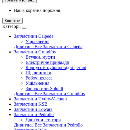
Товарів 0 (0 грн.)
Ваша корзина порожня!
Контакти
Категорії
Запчастини Calpeda
Ущільнення
Дивитись Все Запчастини Calpeda
Запчастини Grundfos
Втулки, муфти
Електричне приладдя
Корпусні/трубопровідні деталі
Підшипники
Робочі колеса
Ущільнення
Запчастини Sololift
Дивитись Все Запчастини Grundfos
Запчастини Hydro-Vacuum
Запчастини KSB
Запчастини Lowara
Запчастини Pedrollo
Двигуни, статори
Дивитись Все Запчастини Pedrollo