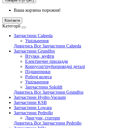
Товарів 0 (0 грн.)
Ваша корзина порожня!
Контакти
Категорії
Запчастини Calpeda
Ущільнення
Дивитись Все Запчастини Calpeda
Запчастини Grundfos
Втулки, муфти
Електричне приладдя
Корпусні/трубопровідні деталі
Підшипники
Робочі колеса
Ущільнення
Запчастини Sololift
Дивитись Все Запчастини Grundfos
Запчастини Hydro-Vacuum
Запчастини KSB
Запчастини Lowara
Запчастини Pedrollo
Двигуни, статори
Дивитись Все Запчастини Pedrollo