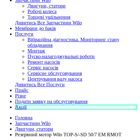
Запчастини Wilo
Двигуни, статори
Робочі колеса
Торцеві ущільнення
Дивитись Все Запчастини Wilo
Мембрани до баків
Послуги
Вібраційна діагностика. Моніторинг стану
обладнання
Монтаж
Пуско-налагоджувальні роботи
Ремонт насосів
Сервіс насосів
Сервісне обслуговування
Центрування валу насоса
Дивитись Все Послуги
Прайс
Різне
Подати заявку на обслуговування
Акції
Головна
Запчастини Wilo
Двигуни, статори
Резервний мотор Wilo TOP-S/-SD 50/7 EM RMOT