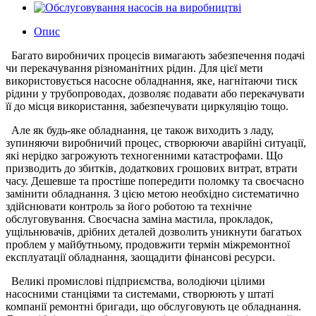
Опис
Багато виробничих процесів вимагають забезпечення подачі
чи перекачування різноманітних рідин. Для цієї мети
використовується насосне обладнання, яке, нагнітаючи тиск
рідини у трубопроводах, дозволяє подавати або перекачувати
її до місця використання, забезпечувати циркуляцію тощо.
Але як будь-яке обладнання, це також виходить з ладу,
зупиняючи виробничий процес, створюючи аварійні ситуації,
які нерідко загрожують техногенними катастрофами. Що
призводить до збитків, додаткових грошових витрат, втрати
часу. Дешевше та простіше попередити поломку та своєчасно
замінити обладнання. З цією метою необхідно систематично
здійснювати контроль за його роботою та технічне
обслуговування. Своєчасна заміна мастила, прокладок,
ущільнювачів, дрібних деталей дозволить уникнути багатьох
проблем у майбутньому, продовжити термін міжремонтної
експлуатації обладнання, заощадити фінансові ресурси.
Великі промислові підприємства, володіючи цілими
насосними станціями та системами, створюють у штаті
компанії ремонтні бригади, що обслуговують це обладнання.