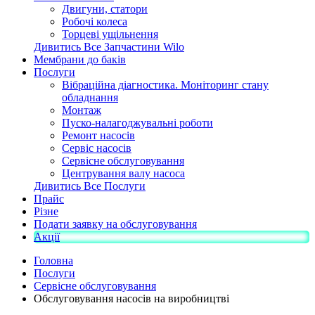
Двигуни, статори
Робочі колеса
Торцеві ущільнення
Дивитись Все Запчастини Wilo
Мембрани до баків
Послуги
Вібраційна діагностика. Моніторинг стану
обладнання
Монтаж
Пуско-налагоджувальні роботи
Ремонт насосів
Сервіс насосів
Сервісне обслуговування
Центрування валу насоса
Дивитись Все Послуги
Прайс
Різне
Подати заявку на обслуговування
Акції
Головна
Послуги
Сервісне обслуговування
Обслуговування насосів на виробництві