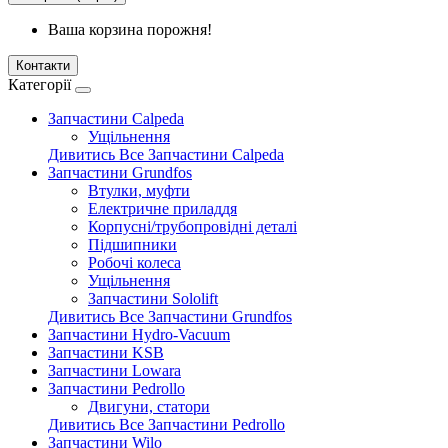
Ваша корзина порожня!
Контакти
Категорії
Запчастини Calpeda
Ущільнення
Дивитись Все Запчастини Calpeda
Запчастини Grundfos
Втулки, муфти
Електричне приладдя
Корпусні/трубопровідні деталі
Підшипники
Робочі колеса
Ущільнення
Запчастини Sololift
Дивитись Все Запчастини Grundfos
Запчастини Hydro-Vacuum
Запчастини KSB
Запчастини Lowara
Запчастини Pedrollo
Двигуни, статори
Дивитись Все Запчастини Pedrollo
Запчастини Wilo