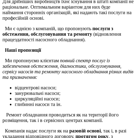
Для дрібніших виробництв їхнє існування в штаті компанії не
раціональне. Оптимальним варіантом для них буде
наймання сторонніх організацій, які надають такі послуги на
професійній основі.
Ми є однією з компаній, що пропонують
послуги з
обстеження, обслуговування та ремонту
(відновлення
працездатності насосного обладнання).
Наші пропозиції
Ми пропонуємо клієнтам
повний спектр послуг із
забезпечення обстеження, діагностики, обслуговування,
сервісу насосів та ремонту насосного обладнання різних видів
та призначення:
відцентрові насоси;
занурювальні насоси;
циркуляційні насоси;
глибинні насоси та ін.
Ремонт обладнання проводиться як на території його
розміщення, так і в сервісних центрах компанії.
Компанія надає послуги як на
разовій основі
, так і, в разі
укладання відповідного договору,
протягом року
, з