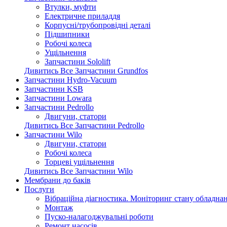
Втулки, муфти
Електричне приладдя
Корпусні/трубопровідні деталі
Підшипники
Робочі колеса
Ущільнення
Запчастини Sololift
Дивитись Все Запчастини Grundfos
Запчастини Hydro-Vacuum
Запчастини KSB
Запчастини Lowara
Запчастини Pedrollo
Двигуни, статори
Дивитись Все Запчастини Pedrollo
Запчастини Wilo
Двигуни, статори
Робочі колеса
Торцеві ущільнення
Дивитись Все Запчастини Wilo
Мембрани до баків
Послуги
Вібраційна діагностика. Моніторинг стану обладна
Монтаж
Пуско-налагоджувальні роботи
Ремонт насосів