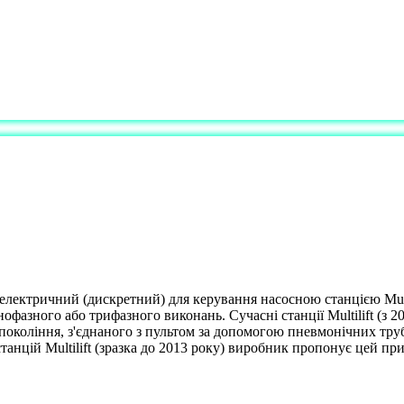
ектричний (дискретний) для керування насосною станцією Multi
нофазного або трифазного виконань. Сучасні станції Multilift (
окоління, з'єднаного з пультом за допомогою пневмонічних трубок
станцій Multilift (зразка до 2013 року) виробник пропонує цей при