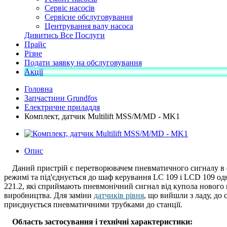
Сервіс насосів
Сервісне обслуговування
Центрування валу насоса
Дивитись Все Послуги
Прайс
Різне
Подати заявку на обслуговування
Акції
Головна
Запчастини Grundfos
Електричне приладдя
Комплект, датчик Multilift MSS/M/MD - MK1
Опис
Даний пристрій є перетворювачем пневматичного сигналу в ел
режимі та під'єднується до шаф керування LC 109 і LCD 109 од
221.2, які сприймають пневмонічний сигнал від купола нового п
виробництва. Для заміни
датчиків рівня
, що вийшли з ладу, до 
приєднується пневматичними трубками до станції.
Область застосування і технічні характеристики: