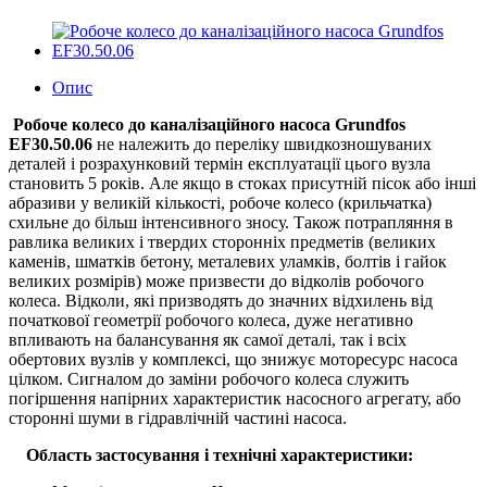
Опис
Робоче колесо до каналізаційного насоса Grundfos
EF30.50.06
не належить до переліку швидкозношуваних
деталей і розрахунковий термін експлуатації цього вузла
становить 5 років. Але якщо в стоках присутній пісок або інші
абразиви у великій кількості, робоче колесо (крильчатка)
схильне до більш інтенсивного зносу. Також потрапляння в
равлика великих і твердих сторонніх предметів (великих
каменів, шматків бетону, металевих уламків, болтів і гайок
великих розмірів) може призвести до відколів робочого
колеса. Відколи, які призводять до значних відхилень від
початкової геометрії робочого колеса, дуже негативно
впливають на балансування як самої деталі, так і всіх
обертових вузлів у комплексі, що знижує моторесурс насоса
цілком. Сигналом до заміни робочого колеса служить
погіршення напірних характеристик насосного агрегату, або
сторонні шуми в гідравлічній частині насоса.
Область застосування і технічні характеристики: