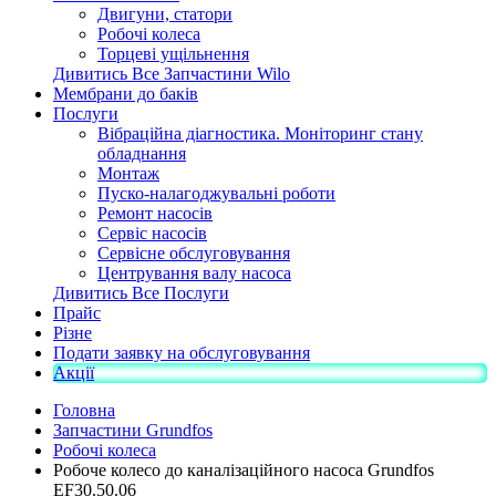
Двигуни, статори
Робочі колеса
Торцеві ущільнення
Дивитись Все Запчастини Wilo
Мембрани до баків
Послуги
Вібраційна діагностика. Моніторинг стану
обладнання
Монтаж
Пуско-налагоджувальні роботи
Ремонт насосів
Сервіс насосів
Сервісне обслуговування
Центрування валу насоса
Дивитись Все Послуги
Прайс
Різне
Подати заявку на обслуговування
Акції
Головна
Запчастини Grundfos
Робочі колеса
Робоче колесо до каналізаційного насоса Grundfos
EF30.50.06