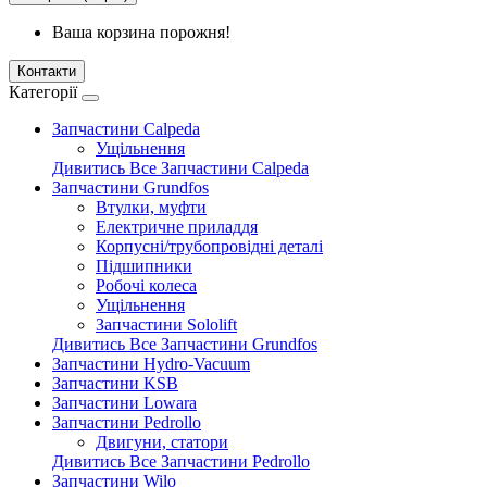
Ваша корзина порожня!
Контакти
Категорії
Запчастини Calpeda
Ущільнення
Дивитись Все Запчастини Calpeda
Запчастини Grundfos
Втулки, муфти
Електричне приладдя
Корпусні/трубопровідні деталі
Підшипники
Робочі колеса
Ущільнення
Запчастини Sololift
Дивитись Все Запчастини Grundfos
Запчастини Hydro-Vacuum
Запчастини KSB
Запчастини Lowara
Запчастини Pedrollo
Двигуни, статори
Дивитись Все Запчастини Pedrollo
Запчастини Wilo