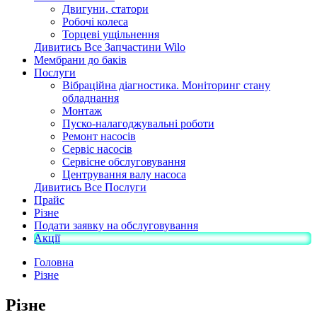
Двигуни, статори
Робочі колеса
Торцеві ущільнення
Дивитись Все Запчастини Wilo
Мембрани до баків
Послуги
Вібраційна діагностика. Моніторинг стану
обладнання
Монтаж
Пуско-налагоджувальні роботи
Ремонт насосів
Сервіс насосів
Сервісне обслуговування
Центрування валу насоса
Дивитись Все Послуги
Прайс
Різне
Подати заявку на обслуговування
Акції
Головна
Різне
Різне