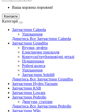
Ваша корзина порожня!
Контакти
Категорії
Запчастини Calpeda
Ущільнення
Дивитись Все Запчастини Calpeda
Запчастини Grundfos
Втулки, муфти
Електричне приладдя
Корпусні/трубопровідні деталі
Підшипники
Робочі колеса
Ущільнення
Запчастини Sololift
Дивитись Все Запчастини Grundfos
Запчастини Hydro-Vacuum
Запчастини KSB
Запчастини Lowara
Запчастини Pedrollo
Двигуни, статори
Дивитись Все Запчастини Pedrollo
Запчастини Wilo