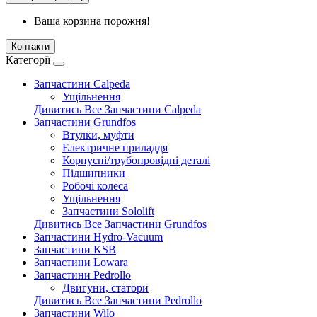
Ваша корзина порожня!
Контакти
Категорії
Запчастини Calpeda
Ущільнення
Дивитись Все Запчастини Calpeda
Запчастини Grundfos
Втулки, муфти
Електричне приладдя
Корпусні/трубопровідні деталі
Підшипники
Робочі колеса
Ущільнення
Запчастини Sololift
Дивитись Все Запчастини Grundfos
Запчастини Hydro-Vacuum
Запчастини KSB
Запчастини Lowara
Запчастини Pedrollo
Двигуни, статори
Дивитись Все Запчастини Pedrollo
Запчастини Wilo