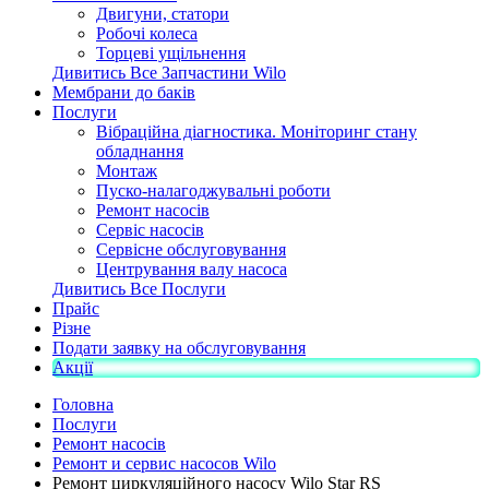
Двигуни, статори
Робочі колеса
Торцеві ущільнення
Дивитись Все Запчастини Wilo
Мембрани до баків
Послуги
Вібраційна діагностика. Моніторинг стану
обладнання
Монтаж
Пуско-налагоджувальні роботи
Ремонт насосів
Сервіс насосів
Сервісне обслуговування
Центрування валу насоса
Дивитись Все Послуги
Прайс
Різне
Подати заявку на обслуговування
Акції
Головна
Послуги
Ремонт насосів
Ремонт и сервис насосов Wilo
Ремонт циркуляційного насосу Wilo Star RS