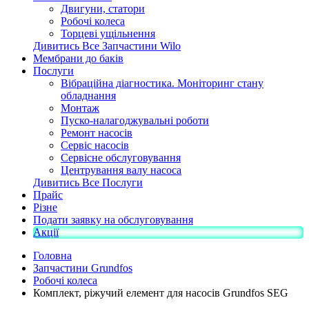
Двигуни, статори
Робочі колеса
Торцеві ущільнення
Дивитись Все Запчастини Wilo
Мембрани до баків
Послуги
Вібраційна діагностика. Моніторинг стану
обладнання
Монтаж
Пуско-налагоджувальні роботи
Ремонт насосів
Сервіс насосів
Сервісне обслуговування
Центрування валу насоса
Дивитись Все Послуги
Прайс
Різне
Подати заявку на обслуговування
Акції
Головна
Запчастини Grundfos
Робочі колеса
Комплект, ріжучий елемент для насосів Grundfos SEG