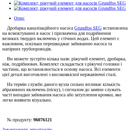
Опис
Дробарка каналізаційного насоса
Grundfos SEG
встановлена
на всмоктуванні в насос і призначена для подрібнення
великих твердих включень у стічних водах. Цей елемент є
важливим, оскільки перешкоджає забиванню насоса та
напірних трубопроводів.
Ви можете зустріти кілька назв: ріжучий елемент, дробарка,
ніж, подрібнювач. Комплект складається з ріжучої головки і
частини, що встановлюється в основу насоса. Всі елементи
цієї деталі виготовлені з високоякісної нержавіючої сталі.
На термін служби даного вузла сильно впливає кількість
абразивних включень (піску), і сигналом до заміни служать
часті випадки забивання насоса або затуплення кромки, яке
легко виявити візуально.
№ продукту:
96076121
Завантажити деталізацію