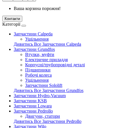
Ваша корзина порожня!
Контакти
Категорії
Запчастини Calpeda
Ущільнення
Дивитись Все Запчастини Calpeda
Запчастини Grundfos
Втулки, муфти
Електричне приладдя
Корпусні/трубопровідні деталі
Підшипники
Робочі колеса
Ущільнення
Запчастини Sololift
Дивитись Все Запчастини Grundfos
Запчастини Hydro-Vacuum
Запчастини KSB
Запчастини Lowara
Запчастини Pedrollo
Двигуни, статори
Дивитись Все Запчастини Pedrollo
Запчастини Wilo