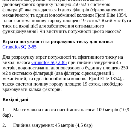
двоповерхового будинку площею 250 м2 з системою
фільтрації, яка складається із двох фільтрів (сірководневого і
механічного) та однієї іонообмінної колонки Fjord Elite 1354,
плюс система поливу городу площею 19 соток? Який має бути
тиск на вході цієї для забезпечення оптимального
функціонування? Чи вистачить потужності цього насоса?
Втрати потужності та розрахунок тиску для насоса
GrundfosSQ 2-85
Для розрахунку втрат потужності та ефективного тиску на
виході насоса
Grundfos SQ 2-85
при глибині занурення 45
метрів, водопостачанні двоповерхового будинку площею 250
м2 з системою фільтрації (два фільтра: сірководневий і
механічний, та одна іонообмінна колонка Fjord Elite 1354), а
також системи поливу городу площею 19 соток, необхідно
враховувати кілька факторів:
Вихідні дані
1. Максимальна висота нагнітання насоса: 109 метрів (10,9
бар) .
2. Глибина занурення: 45 метрів (4,5 бар).