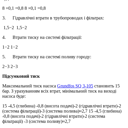
8 ×0,1 =0,8 8 ×0,1 =0,8
3. Гідравлічні втрати в трубопроводах і фільтрах:
1,5−2 1,5−2
4. Втрати тиску на системі фільтрації:
1−2 1−2
5. Втрати тиску на системі поливу городу:
2−3 2−3
Підсумковий тиск
Максимальний тиск насоса
Grundfos SQ 3-105
становить 15
бар. З урахуванням всіх втрат, мінімальний тиск на виході
насоса буде:
15 -4,5 (глибина) -0,8 (висота подачі)-2 (гідравлічні втрати)-2
(система фільтрації)-3 (система полива)≈2,7 15 -4,5 (глибина)
-0,8 (висота подачі)-2 (гідравлічні втрати)-2 (система
фільтрації) -3 (система поливу)≈2,7