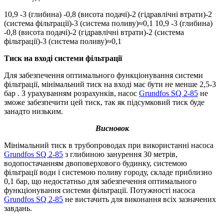
10,9 -3 (глибина) -0,8 (висота подачі)-2 (гідравлічні втрати)-2
(система фільтрації)-3 (система поливу)≈0,1 10,9 -3 (глибина)
-0,8 (висота подачі)-2 (гідравлічні втрати)-2 (система
фільтрації)-3 (система поливу)≈0,1
Тиск на вході системи фільтрації
Для забезпечення оптимального функціонування системи
фільтрації, мінімальний тиск на вході має бути не менше 2,5-3
бар . З урахуванням розрахунків, насос
Grundfos SQ 2-85
не
зможе забезпечити цей тиск, так як підсумковий тиск буде
занадто низьким.
Висновок
Мінімальний тиск в трубопроводах при використанні насоса
Grundfos SQ 2-85
з глибиною занурення 30 метрів,
водопостачанням двоповерхового будинку, системою
фільтрації води і системою поливу городу, складе приблизно
0,1 бар, що недостатньо для забезпечення оптимального
функціонування системи фільтрації. Потужності насоса
Grundfos SQ 2-85
не вистачить для виконання всіх зазначених
завдань.