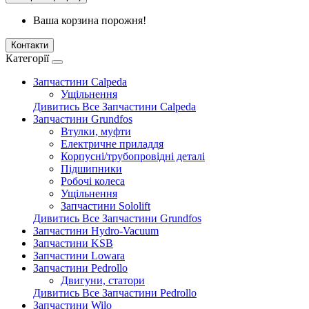
Ваша корзина порожня!
Контакти
Категорії
Запчастини Calpeda
Ущільнення
Дивитись Все Запчастини Calpeda
Запчастини Grundfos
Втулки, муфти
Електричне приладдя
Корпусні/трубопровідні деталі
Підшипники
Робочі колеса
Ущільнення
Запчастини Sololift
Дивитись Все Запчастини Grundfos
Запчастини Hydro-Vacuum
Запчастини KSB
Запчастини Lowara
Запчастини Pedrollo
Двигуни, статори
Дивитись Все Запчастини Pedrollo
Запчастини Wilo