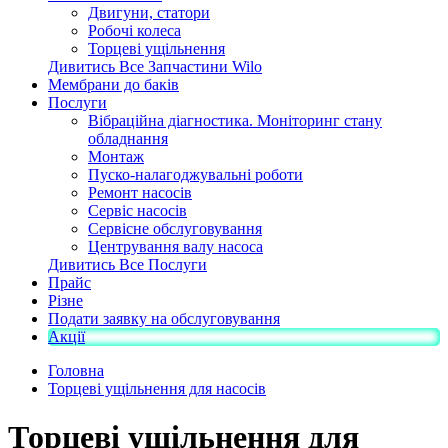
Двигуни, статори
Робочі колеса
Торцеві ущільнення
Дивитись Все Запчастини Wilo
Мембрани до баків
Послуги
Вібраційна діагностика. Моніторинг стану
обладнання
Монтаж
Пуско-налагоджувальні роботи
Ремонт насосів
Сервіс насосів
Сервісне обслуговування
Центрування валу насоса
Дивитись Все Послуги
Прайс
Різне
Подати заявку на обслуговування
Акції
Головна
Торцеві ущільнення для насосів
Торцеві ущільнення для