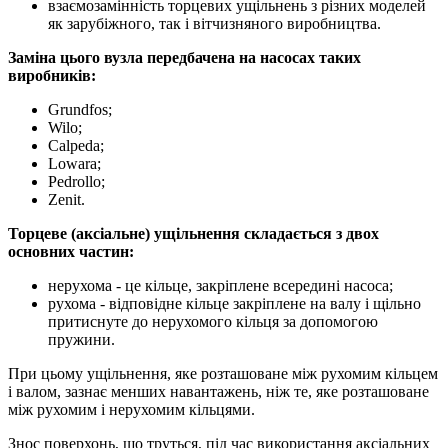
взаємозамінність торцевих ущільнень з різних моделей
як зарубіжного, так і вітчизняного виробництва.
Заміна цього вузла передбачена на насосах таких
виробників:
Grundfos;
Wilo;
Calpeda;
Lowara;
Pedrollo;
Zenit.
Торцеве (аксіальне) ущільнення складається з двох
основних частин:
нерухома - це кільце, закріплене всередині насоса;
рухома - відповідне кільце закріплене на валу і щільно
притиснуте до нерухомого кільця за допомогою
пружини.
При цьому ущільнення, яке розташоване між рухомим кільцем
і валом, зазнає менших навантажень, ніж те, яке розташоване
між рухомим і нерухомим кільцями.
Знос поверхонь, що труться, під час використання аксіальних