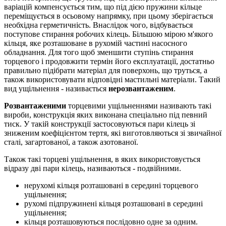
варіацій компенсується тим, що під дією пружини кільце
переміщується в осьовому напрямку, при цьому зберігається
необхідна герметичність. Внаслідок чого, відбувається
поступове стирання робочих кілець. Більшою мірою м'якого
кільця, яке розташоване в рухомій частині насосного
обладнання. Для того щоб зменшити ступінь стирання
торцевого і продовжити термін його експлуатації, достатньо
правильно підібрати матеріал для поверхонь, що труться, а
також використовувати відповідні мастильні матеріали. Такий
вид ущільнення - називається
нерозвантаженим
.
Розвантаженими
торцевими ущільненнями називають такі
вироби, конструкція яких виконана спеціально під певний
тиск. У такій конструкції застосовуються пари кілець зі
зниженим коефіцієнтом тертя, які виготовляються зі звичайної
сталі, загартованої, а також азотованої.
Також такі торцеві ущільнення, в яких використовується
відразу дві пари кілець, називаються - подвійними.
нерухомі кільця розташовані в середині торцевого
ущільнення;
рухомі підпружинені кільця розташовані в середині
ущільнення;
кільця розташовуються послідовно одне за одним.