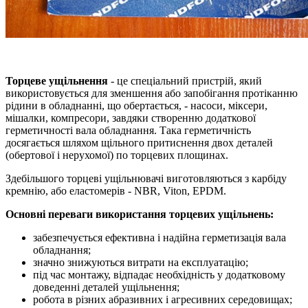
Торцеве ущільнення
- це спеціальний пристрій, який
використовується для зменшення або запобігання протіканню
рідини в обладнанні, що обертається, - насоси, міксери,
мішалки, компресори, завдяки створенню додаткової
герметичності вала обладнання. Така герметичність
досягається шляхом щільного притиснення двох деталей
(обертової і нерухомої) по торцевих площинах.
Здебільшого торцеві ущільнювачі виготовляються з карбіду
кремнію, або еластомерів - NBR, Viton, EPDM.
Основні переваги використання торцевих ущільнень:
забезпечується ефективна і надійна герметизація вала
обладнання;
значно знижуються витрати на експлуатацію;
під час монтажу, відпадає необхідність у додатковому
доведенні деталей ущільнення;
робота в різних абразивних і агресивних середовищах;