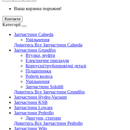
Ваша корзина порожня!
Контакти
Категорії
Запчастини Calpeda
Ущільнення
Дивитись Все Запчастини Calpeda
Запчастини Grundfos
Втулки, муфти
Електричне приладдя
Корпусні/трубопровідні деталі
Підшипники
Робочі колеса
Ущільнення
Запчастини Sololift
Дивитись Все Запчастини Grundfos
Запчастини Hydro-Vacuum
Запчастини KSB
Запчастини Lowara
Запчастини Pedrollo
Двигуни, статори
Дивитись Все Запчастини Pedrollo
Запчастини Wilo