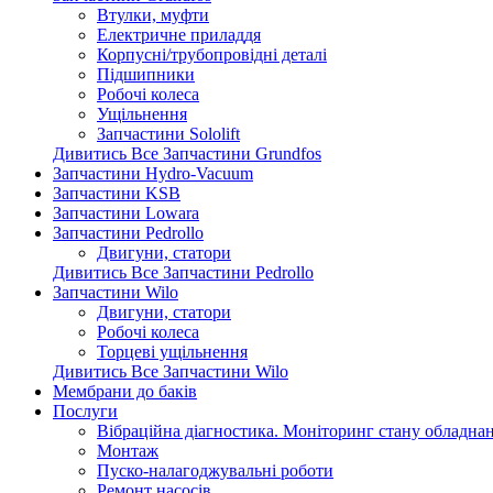
Втулки, муфти
Електричне приладдя
Корпусні/трубопровідні деталі
Підшипники
Робочі колеса
Ущільнення
Запчастини Sololift
Дивитись Все Запчастини Grundfos
Запчастини Hydro-Vacuum
Запчастини KSB
Запчастини Lowara
Запчастини Pedrollo
Двигуни, статори
Дивитись Все Запчастини Pedrollo
Запчастини Wilo
Двигуни, статори
Робочі колеса
Торцеві ущільнення
Дивитись Все Запчастини Wilo
Мембрани до баків
Послуги
Вібраційна діагностика. Моніторинг стану обладна
Монтаж
Пуско-налагоджувальні роботи
Ремонт насосів