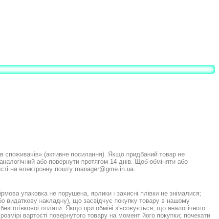
ав споживачів» (активне посилання). Якщо придбаний товар не
 аналогічний або повернути протягом 14 днів. Щоб обміняти або
листі на електронну пошту manager@gme.in.ua.
рмова упаковка не порушена, ярлики і захисні плівки не знімалися;
бо видаткову накладну), що засвідчує покупку товару в нашому
 безготівкової оплати. Якщо при обміні з'ясовується, що аналогічного
 розмірі вартості повернутого товару на момент його покупки; почекати