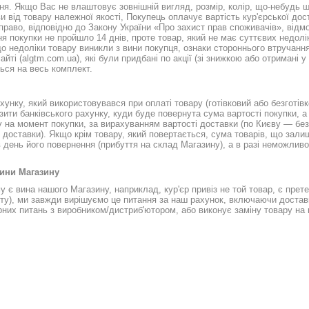
. Якщо Вас не влаштовує зовнішній вигляд, розмір, колір, що-небудь ще
и від товару належної якості, Покупець оплачує вартість кур'єрської до
раво, відповідно до Закону України «Про захист прав споживачів», відмо
я покупки не пройшло 14 днів, проте товар, який не має суттєвих недолік
 недоліки товару виникли з вини покупця, ознаки стороннього втручання (
 (algtm.com.ua), які були придбані по акції (зі знижкою або отримані у 
ься на весь комплект.
унку, який використовувався при оплаті товару (готівковий або безготів
зити банківського рахунку, куди буде повернута сума вартості покупки, а
 на момент покупки, за вирахуванням вартості доставки (по Києву — без
ь доставки). Якщо крім товару, який повертається, сума товарів, що зали
день його повернення (прибуття на склад Магазину), а в разі неможливос
 вини Магазину
є вина нашого Магазину, наприклад, кур'єр привіз не той товар, є претен
єнту), ми завжди вирішуємо це питання за наш рахунок, включаючи доставк
них питань з виробником/дистриб'ютором, або виконує заміну товару на 