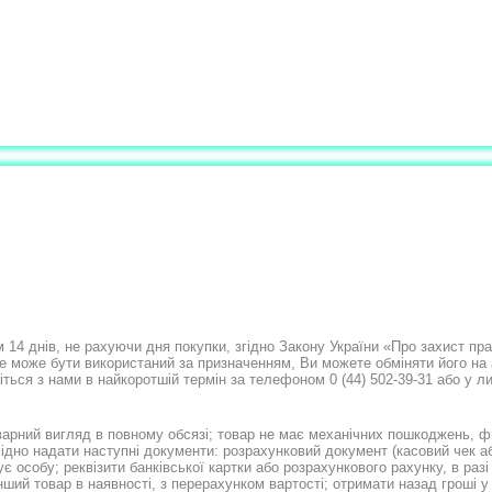
 14 днів, не рахуючи дня покупки, згідно Закону України «Про захист пр
 не може бути використаний за призначенням, Ви можете обміняти його на
жіться з нами в найкоротшій термін за телефоном 0 (44) 502-39-31 або у 
варний вигляд в повному обсязі; товар не має механічних пошкоджень, фі
хідно надати наступні документи: розрахунковий документ (касовий чек а
є особу; реквізити банківської картки або розрахункового рахунку, в разі
нший товар в наявності, з перерахунком вартості; отримати назад гроші у