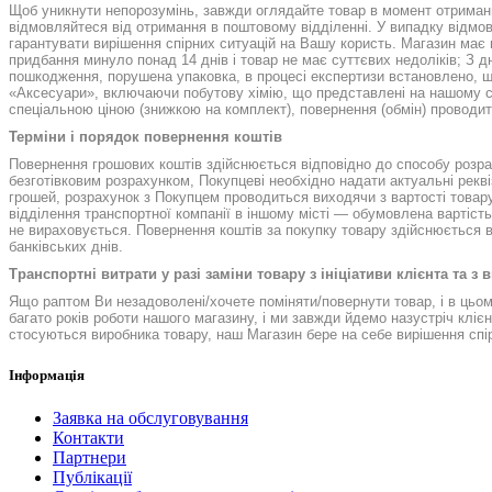
Щоб уникнути непорозумінь, завжди оглядайте товар в момент отримання
відмовляйтеся від отримання в поштовому відділенні. У випадку відмов
гарантувати вирішення спірних ситуацій на Вашу користь. Магазин має п
придбання минуло понад 14 днів і товар не має суттєвих недоліків; З дн
пошкодження, порушена упаковка, в процесі експертизи встановлено, що
«Аксесуари», включаючи побутову хімію, що представлені на нашому сайті
спеціальною ціною (знижкою на комплект), повернення (обмін) проводит
Терміни і порядок повернення коштів
Повернення грошових коштів здійснюється відповідно до способу розрах
безготівковим розрахунком, Покупцеві необхідно надати актуальні рекві
грошей, розрахунок з Покупцем проводиться виходячи з вартості товару
відділення транспортної компанії в іншому місті — обумовлена вартіст
не вираховується. Повернення коштів за покупку товару здійснюється в 
банківських днів.
Транспортні витрати у разі заміни товару з ініціативи клієнта та з
Ящо раптом Ви незадоволені/хочете поміняти/повернути товар, і в цьому 
багато років роботи нашого магазину, і ми завжди йдемо назустріч клі
стосуються виробника товару, наш Магазин бере на себе вирішення спір
Інформація
Заявка на обслуговування
Контакти
Партнери
Публікації