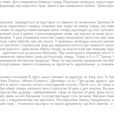
 обмін. Для повернення (обміну) товару Покупцеві необхідно подати відпо
 інформацію про недоліки і брак, вимога про повернення (обмін). Транспорт
магазині, проводиться на підставах і в терміни, встановлених Законом Укр
тягом гарантійного терміну споживач має право на заміну товару або пове
ивим чи недопустимим використання товару відповідно до його цільового
ілений хоча б однією з нижченаведених ознак: він взагалі не може бути
говором. У разі отримання клієнтом товару неналежної якості він має пра
ою сайту (datchik.net) або пошти. У зверненні необхідно описати причи
я протягом 7 банківських днів від звернення клієнта при наявності аналог
унком вартості, здійснення обміну товару на аналогічний при першому на
ті, здійснюються за рахунок Магазину. При необхідності перевірки якост
ивачем гарантійних умов експлуатації товару. Згідно п.4 ст.17 Закону У
роведення експертизи продукції. Якщо за підсумками проведення експер
анспортування, вимоги споживача не підлягають задоволенню, а споживач
ількома способами В офісі нашої компанії за адресою: м. Київ, вул. А. К
Нова Пошта», «Meest Express», «Делівері» та ін.). При цьому адреса і 
е в якості способу оплати «накладений платіж». Після того, як товар над
 При обміні товару належної якості протягом 14 днів з дня покупки, Ви м
їде до Вас додому і забере/обміняє товар на протязі 14 днів. Дана пос
у заяву на ім'я Магазину, в котрій викладає суть питання. Магазин по
оштою з повідомленням про вручення. Положеннями Закону передбачено,
ний строк – технічного паспорту чи іншого документу, що його заміняє, з