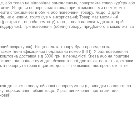
, або товар не відповідає замовленому, повертайте товар кур'єру або
ставки. Якщо ви не перевірили товар при отриманні, ми не можемо
вити споживачеві в обміні або поверненні товару, якщо: З дати
ів, не є новим, тобто був у використанні; Товар має механічні
розкриття, спроба ремонту) та ін.; Товар належить до категорій
подарунок). При поверненні (обміні) товару, придбаного в комплекті за
ковий розрахунок). Якщо оплата товару була проведена за
 також Ідентифікаційний податковий номер (ІПН). У разі повернення
коштовна доставка від 3000 грн, в передмісті Києва або на поштове
шилися відповідає сумі для безкоштовної доставки, вартість доставки
ті повернути гроші в цей же день — не пізніше, ніж протягом п'яти
зії до якості товару або інші непорозуміння (ці випадки поодинокі за
у, пересилання, обмін тощо. У разі виникнення претензій, що
новий.