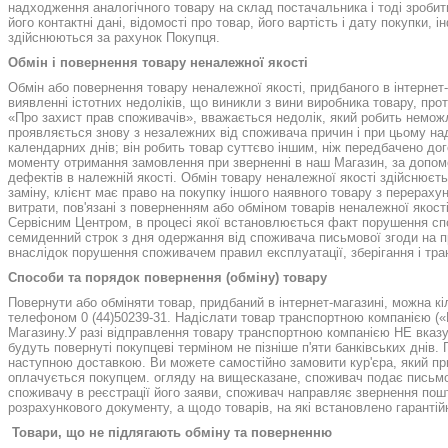
надходження аналогічного товару на склад постачальника і тоді зробити
його контактні дані, відомості про товар, його вартість і дату покупки,
здійснюються за рахунок Покупця.
Обмін і повернення товару неналежної якості
Обмін або повернення товару неналежної якості, придбаного в інтернет-
виявленні істотних недоліків, що виникли з вини виробника товару, про
«Про захист прав споживачів», вважається недолік, який робить неможл
проявляється знову з незалежних від споживача причин і при цьому над
календарних днів; він робить товар суттєво іншим, ніж передбачено до
моменту отримання замовлення при зверненні в наш Магазин, за допомог
дефектів в належній якості. Обмін товару неналежної якості здійснюєтьс
заміну, клієнт має право на покупку іншого наявного товару з перерах
витрати, пов'язані з поверненням або обміном товарів неналежної якос
Сервісним Центром, в процесі якої встановлюється факт порушення спож
семиденний строк з дня одержання від споживача письмової згоди на п
внаслідок порушення споживачем правил експлуатації, зберігання і тр
Способи та порядок повернення (обміну) товару
Повернути або обміняти товар, придбаний в інтернет-магазині, можна к
телефоном 0 (44)50239-31. Надіслати товар транспортною компанією («
Магазину.У разі відправлення товару транспортною компанією НЕ вказуйт
будуть повернуті покупцеві терміном не пізніше п'яти банківських днів.
наступною доставкою. Ви можете самостійно замовити кур'єра, який при
оплачується покупцем. огляду на вищесказане, споживач подає письмов
споживачу в реєстрації його заяви, споживач направляє звернення п
розрахункового документу, а щодо товарів, на які встановлено гарантій
Товари, що не підлягають обміну та поверненню