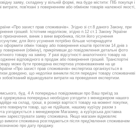
відну заяву, складену у вільній формі, яка буде містити: ПІБ покупця і
ні витрати, пов'язані з поверненням або обміном товарів належної якості,
аїни «Про захист прав споживачів». Згідно зі ст.8 даного Закону, при
рнення грошей. Істотним недоліком, згідно п.12 ст.1 Закону України
 призначення, виник з вини виробника, після його усунення
 усунутим; для його усунення потрібно більше чотирнадцяти
во оформити обмін товару або повернення коштів протягом 14 днів з
ну повернення (обміну), прикріпивши до повідомлення детальні фото
ічного товару на заміну. У разі відсутності аналогічного товару на
дходженні відповідного в продаж або повернення грошей. Транспортні
і товару може бути проведена експертиза уповноваженим на це
країни «Про захист прав споживачів» експертиза організується в
тизи доведено, що недоліки виникли після передачі товару споживачеві
 зобов'язаний відшкодувати витрати на проведення експертизи.
римського, буд. 4 А попередньо повідомивши про Ваш приїзд за
дані одержувача попередньо необхідно узгодити з менеджером нашого
ійде на склад, гроші, в розмірі вартості товару на момент покупки,
ожете повернути товар, що не підійшов, нашому кур'єру разом з
луга узгоджується з менеджером Магазину, а кур'єрська доставка
винен зареєструвати заяву споживача. Якщо магазин відмовляє
 що вимоги споживача розглядаються після пред'явлення споживачем
 позначкою про дату продажу.