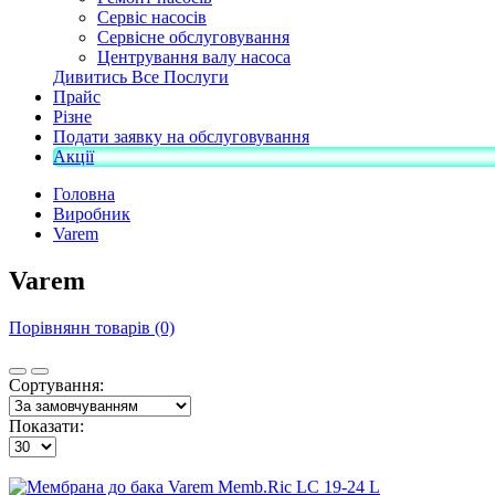
Сервіс насосів
Сервісне обслуговування
Центрування валу насоса
Дивитись Все Послуги
Прайс
Різне
Подати заявку на обслуговування
Акції
Головна
Виробник
Varem
Varem
Порівнянн товарів (0)
Сортування:
Показати: