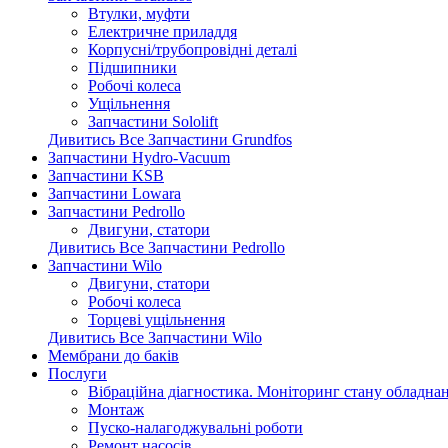
Втулки, муфти
Електричне приладдя
Корпусні/трубопровідні деталі
Підшипники
Робочі колеса
Ущільнення
Запчастини Sololift
Дивитись Все Запчастини Grundfos
Запчастини Hydro-Vacuum
Запчастини KSB
Запчастини Lowara
Запчастини Pedrollo
Двигуни, статори
Дивитись Все Запчастини Pedrollo
Запчастини Wilo
Двигуни, статори
Робочі колеса
Торцеві ущільнення
Дивитись Все Запчастини Wilo
Мембрани до баків
Послуги
Вібраційна діагностика. Моніторинг стану обладна
Монтаж
Пуско-налагоджувальні роботи
Ремонт насосів