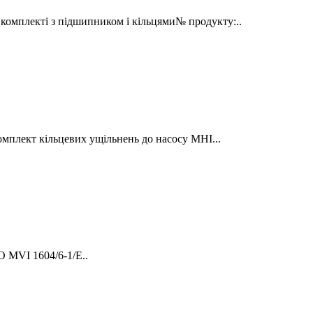
мплекті з підшипником і кільцями№ продукту:..
мплект кільцевих ущільнень до насосу MHI...
 MVI 1604/6-1/E..