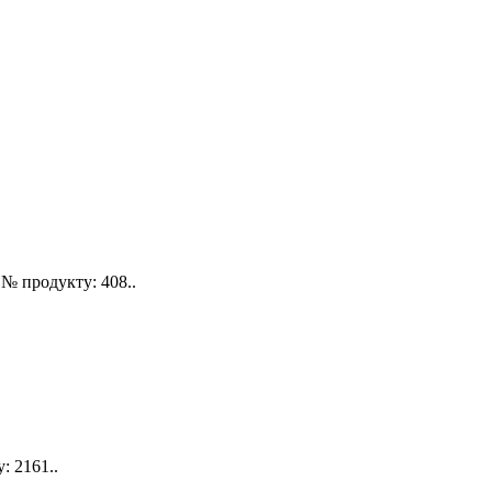
№ продукту: 408..
 2161..