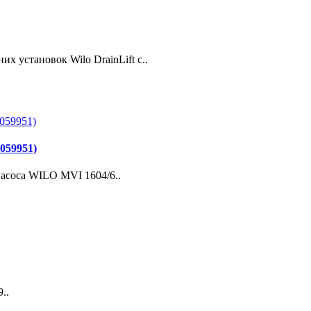
установок Wilo DrainLift с..
059951)
оса WILO MVI 1604/6..
..