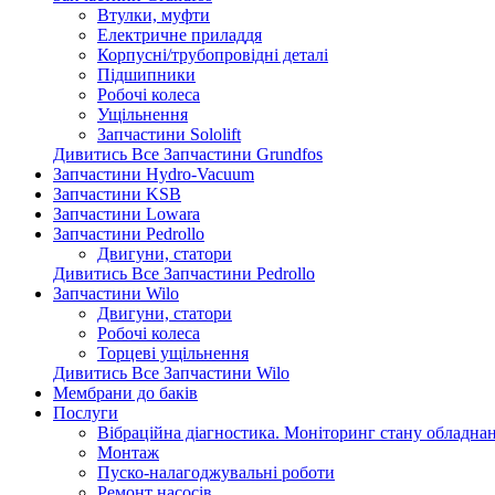
Втулки, муфти
Електричне приладдя
Корпусні/трубопровідні деталі
Підшипники
Робочі колеса
Ущільнення
Запчастини Sololift
Дивитись Все Запчастини Grundfos
Запчастини Hydro-Vacuum
Запчастини KSB
Запчастини Lowara
Запчастини Pedrollo
Двигуни, статори
Дивитись Все Запчастини Pedrollo
Запчастини Wilo
Двигуни, статори
Робочі колеса
Торцеві ущільнення
Дивитись Все Запчастини Wilo
Мембрани до баків
Послуги
Вібраційна діагностика. Моніторинг стану обладна
Монтаж
Пуско-налагоджувальні роботи
Ремонт насосів