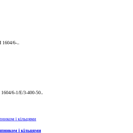
604/6-..
04/6-1/E/3-400-50..
пником і кільцями