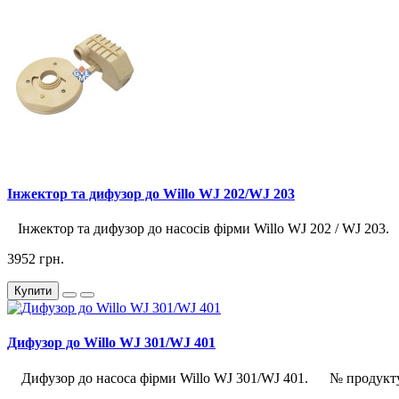
Інжектор та дифузор до Willo WJ 202/WJ 203
Інжектор та дифузор до насосів фірми Willo WJ 202 / WJ 203. 
3952 грн.
Купити
Дифузор до Willo WJ 301/WJ 401
Дифузор до насоса фірми Willo WJ 301/WJ 401. № продукту: