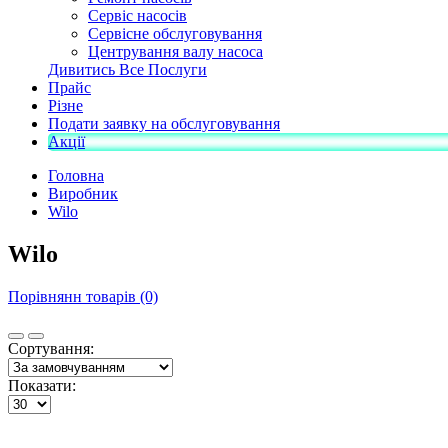
Сервіс насосів
Сервісне обслуговування
Центрування валу насоса
Дивитись Все Послуги
Прайс
Різне
Подати заявку на обслуговування
Акції
Головна
Виробник
Wilo
Wilo
Порівнянн товарів (0)
Сортування:
Показати: