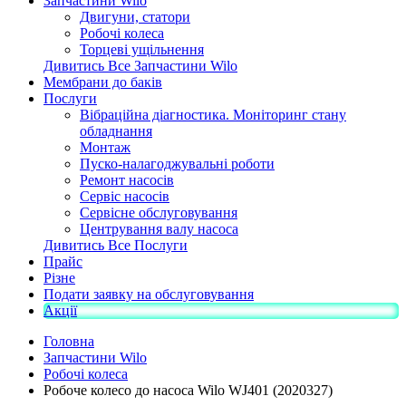
Запчастини Wilo
Двигуни, статори
Робочі колеса
Торцеві ущільнення
Дивитись Все Запчастини Wilo
Мембрани до баків
Послуги
Вібраційна діагностика. Моніторинг стану
обладнання
Монтаж
Пуско-налагоджувальні роботи
Ремонт насосів
Сервіс насосів
Сервісне обслуговування
Центрування валу насоса
Дивитись Все Послуги
Прайс
Різне
Подати заявку на обслуговування
Акції
Головна
Запчастини Wilo
Робочі колеса
Робоче колесо до насоса Wilo WJ401 (2020327)