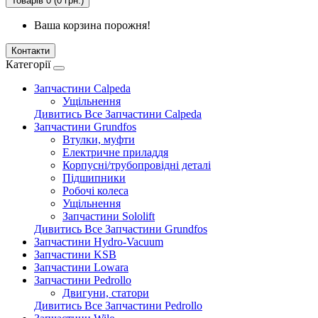
Товарів 0 (0 грн.)
Ваша корзина порожня!
Контакти
Категорії
Запчастини Calpeda
Ущільнення
Дивитись Все Запчастини Calpeda
Запчастини Grundfos
Втулки, муфти
Електричне приладдя
Корпусні/трубопровідні деталі
Підшипники
Робочі колеса
Ущільнення
Запчастини Sololift
Дивитись Все Запчастини Grundfos
Запчастини Hydro-Vacuum
Запчастини KSB
Запчастини Lowara
Запчастини Pedrollo
Двигуни, статори
Дивитись Все Запчастини Pedrollo