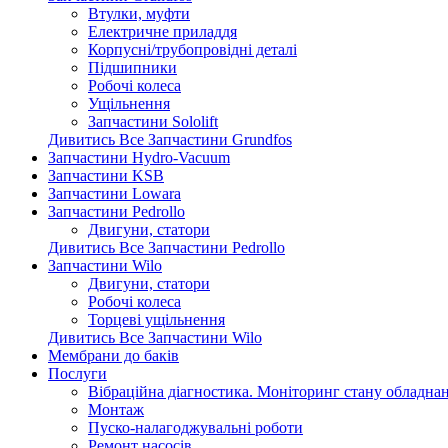
Втулки, муфти
Електричне приладдя
Корпусні/трубопровідні деталі
Підшипники
Робочі колеса
Ущільнення
Запчастини Sololift
Дивитись Все Запчастини Grundfos
Запчастини Hydro-Vacuum
Запчастини KSB
Запчастини Lowara
Запчастини Pedrollo
Двигуни, статори
Дивитись Все Запчастини Pedrollo
Запчастини Wilo
Двигуни, статори
Робочі колеса
Торцеві ущільнення
Дивитись Все Запчастини Wilo
Мембрани до баків
Послуги
Вібраційна діагностика. Моніторинг стану обладна
Монтаж
Пуско-налагоджувальні роботи
Ремонт насосів