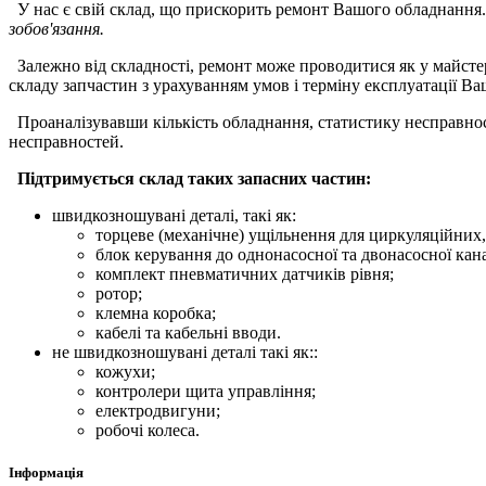
У нас є свій склад, що прискорить ремонт Вашого обладнання.
зобов'язання.
Залежно від складності, ремонт може проводитися як у майстер
складу запчастин з урахуванням умов і терміну експлуатації В
Проаналізувавши кількість обладнання, статистику несправнос
несправностей.
Підтримується склад таких запасних частин:
швидкозношувані деталі, такі як:
торцеве (механічне) ущільнення для циркуляційних,
блок керування до однонасосної та двонасосної кана
комплект пневматичних датчиків рівня;
ротор;
клемна коробка;
кабелі та кабельні вводи.
не швидкозношувані деталі такі як::
кожухи;
контролери щита управління;
електродвигуни;
робочі колеса.
Інформація