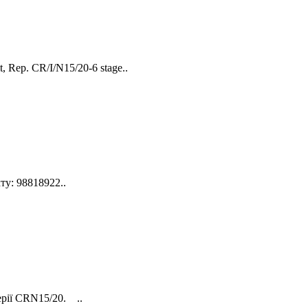
 Rep. CR/I/N15/20-6 stage..
у: 98818922..
ерії CRN15/20. ..