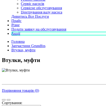
Сервіс насосів
Сервісне обслуговування
Центрування валу насоса
Дивитись Все Послуги
Прайс
Різне
Подати заявку на обслуговування
Акції
Головна
Запчастини Grundfos
Втулки, муфти
Втулки, муфти
Порівняння товарів (0)
Сортування: