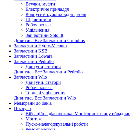
Втулки, муфти
Електричне приладдя
Корпусні/трубопровідні деталі
Підшипники
Робочі колеса
Ущільнення
Запчастини Sololift
Дивитись Все Запчастини Grundfos
Запчастини Hydro-Vacuum
Запчастини KSB
Запчастини Lowara
Запчастини Pedrollo
Двигуни, статори
Дивитись Все Запчастини Pedrollo
Запчастини Wilo
Двигуни, статори
Робочі колеса
Торцеві ущільнення
Дивитись Все Запчастини Wilo
Мембрани до баків
Послуги
Вібраційна діагностика. Моніторинг стану обладна
Монтаж
Пуско-налагоджувальні роботи
Ремонт насосів