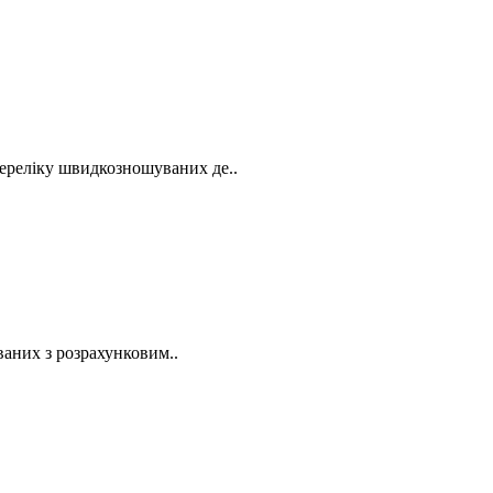
ереліку швидкозношуваних де..
них з розрахунковим..