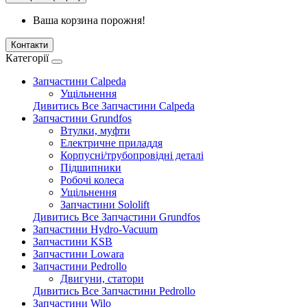
Ваша корзина порожня!
Контакти
Категорії
Запчастини Calpeda
Ущільнення
Дивитись Все Запчастини Calpeda
Запчастини Grundfos
Втулки, муфти
Електричне приладдя
Корпусні/трубопровідні деталі
Підшипники
Робочі колеса
Ущільнення
Запчастини Sololift
Дивитись Все Запчастини Grundfos
Запчастини Hydro-Vacuum
Запчастини KSB
Запчастини Lowara
Запчастини Pedrollo
Двигуни, статори
Дивитись Все Запчастини Pedrollo
Запчастини Wilo