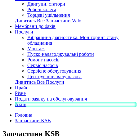
Двигуни, статори
Робочі колеса
Торцеві ущільнення
Дивитись Все Запчастини Wilo
Мембрани до баків
Послуги
Вібраційна діагностика. Моніторинг стану
обладнання
Монтаж
Пуско-налагоджувальні роботи
Ремонт насосів
Сервіс насосів
Сервісне обслуговування
Центрування валу насоса
Дивитись Все Послуги
Прайс
Різне
Подати заявку на обслуговування
Акції
Головна
Запчастини KSB
Запчастини KSB