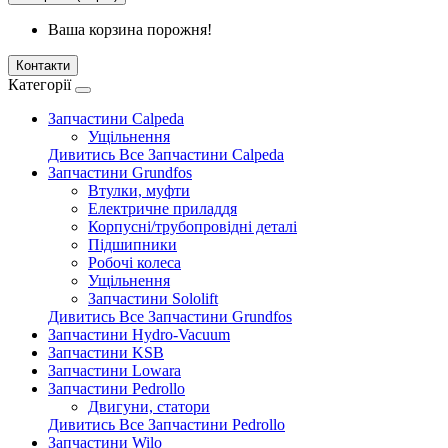
Ваша корзина порожня!
Контакти
Категорії
Запчастини Calpeda
Ущільнення
Дивитись Все Запчастини Calpeda
Запчастини Grundfos
Втулки, муфти
Електричне приладдя
Корпусні/трубопровідні деталі
Підшипники
Робочі колеса
Ущільнення
Запчастини Sololift
Дивитись Все Запчастини Grundfos
Запчастини Hydro-Vacuum
Запчастини KSB
Запчастини Lowara
Запчастини Pedrollo
Двигуни, статори
Дивитись Все Запчастини Pedrollo
Запчастини Wilo