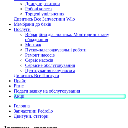
Двигуни, статори
Робочі колеса
Торцеві ущільнення
Дивитись Все Запчастини Wilo
Мембрани до баків
Послуги
Вібраційна діагностика. Моніторинг стану
обладнання
Монтаж
Пуско-налагоджувальні роботи
Ремонт насосів
Сервіс насосів
Сервісне обслуговування
Центрування валу насоса
Дивитись Все Послуги
Прайс
Різне
Подати заявку на обслуговування
Акції
Головна
Запчастини Pedrollo
Двигуни, статори